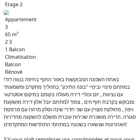
Etage 2
Appartement
3
65 m²
2 3
1 Balcon
Climatisation
Balcon
Rénové
באחת השכונה המבוקשות באזור החוף בחיפה בנווה דוד!
במתחם פינויי ובינויי "בונה התיכון" בתהליך מתקדם ומשמעותי
עם נציגות , יזם וכוליי דירה מעולה בקומם במיקום אסטרטגי
ומבוקש בקרבת חוף הים , צמוד למתחם יובל אלון דירה מושקעת
ויפה , מחולקת מצויין עם שני חדרי שינה וסלון מרווח עם מרפסת
סגורה. הדירה מושכרת שכירות עוברת מושלם להשקעה מהדירות
האחרונות שנשארו בשכונה במתחמי התחדשות המתקדמים!
S'il vous plaît remplisser vos coordonnées et nous vous