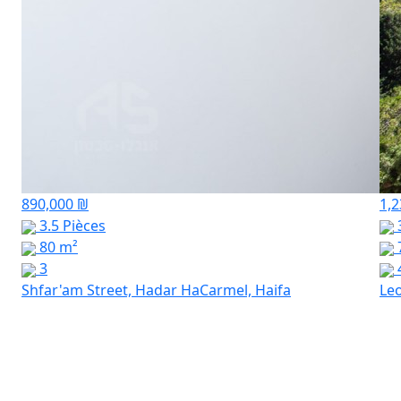
890,000 ₪
1,2
3.5 Pièces
3
80 m²
3
Shfar'am Street, Hadar HaCarmel, Haifa
Leo