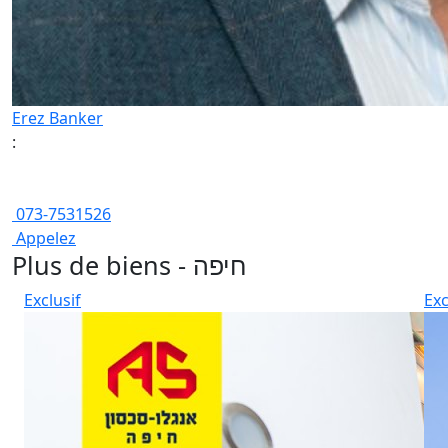
Erez Banker
:
073-7531526
Appelez
Plus de biens - חיפה
Exclusif
Exc