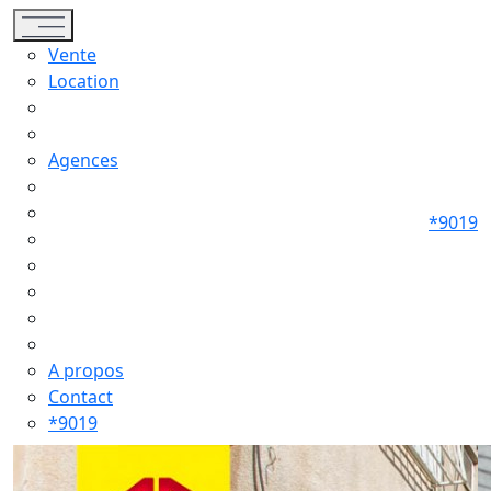
Toggle navigation
Vente
Location
Agences
*9019
A propos
Contact
*9019