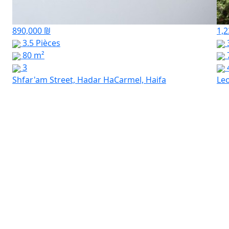
890,000 ₪
1,2
3.5 Pièces
3
80 m²
3
Shfar'am Street, Hadar HaCarmel, Haifa
Leo