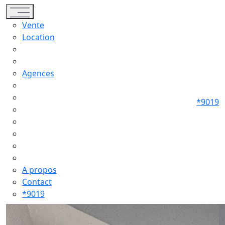
Toggle navigation
Vente
Location
Agences
*9019
A propos
Contact
*9019