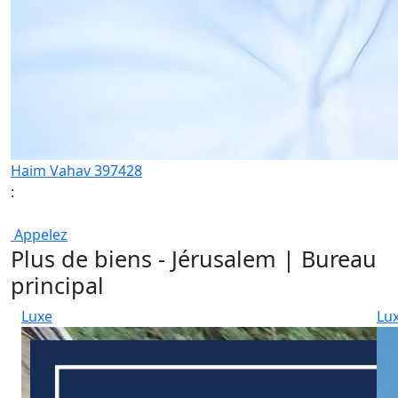
Haim Vahav 397428
:
Appelez
Plus de biens - Jérusalem | Bureau
principal
Luxe
Lu