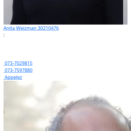
Anita Weizman 30210476
:
073-7029815
073-7597880
Appelez