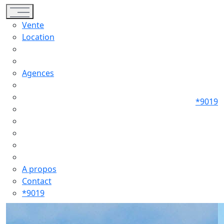
Toggle navigation
Vente
Location
Agences
*9019
A propos
Contact
*9019