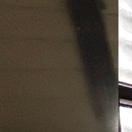
zi
:
07
Ap