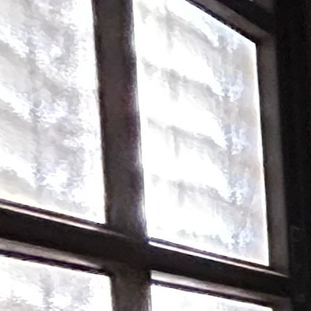
vat hershko
3-7611200
pelez