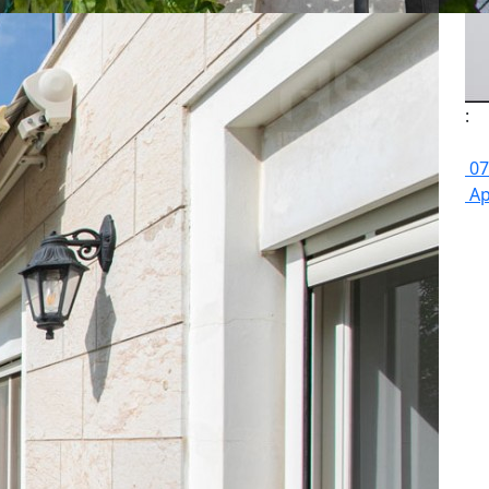
:
07
Ap