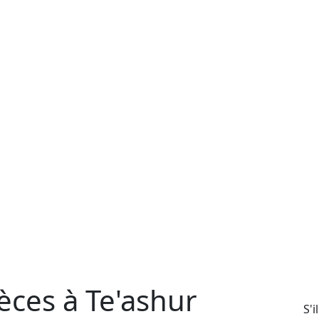
èces à Te'ashur
S'