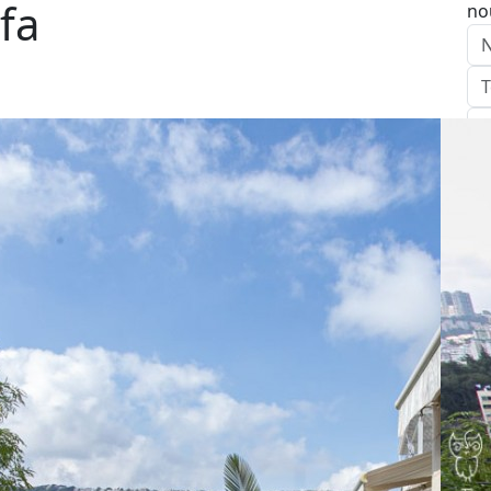
ifa
no
E