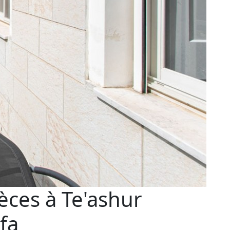
èces à Te'ashur
ifa