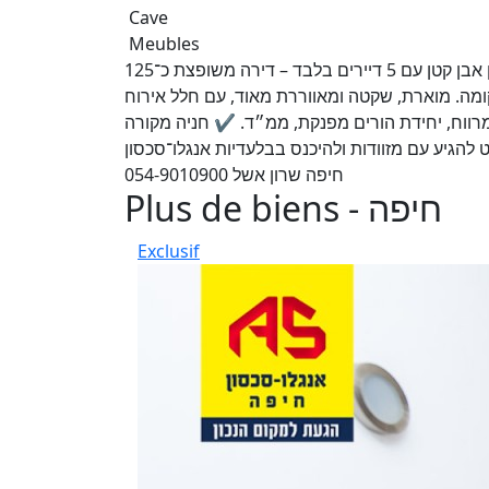
Cave
Meubles
למכירה בחיפה – ורדיה | רחוב תאשור (תחילת הרחוב) בבניין אבן קטן עם 5 דיירים בלבד – דירה משופצת כ־125
וחים), דירה יחידה בקומה. מוארת, שקטה ומאווררת מאוד, עם חלל אירוח
מרווח, יחידת הורים מפנקת, ממ״ד. ✔ חניה מקורה
הגיע עם מזוודות ולהיכנס בבלעדיות אנגלו־סכסון
חיפה שרון אשל 054-9010900
Plus de biens - חיפה
Exclusif