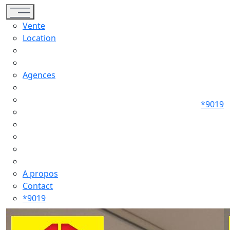
Toggle navigation
Vente
Location
Agences
*9019
A propos
Contact
*9019