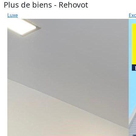
Plus de biens - Rehovot
Luxe
Exc