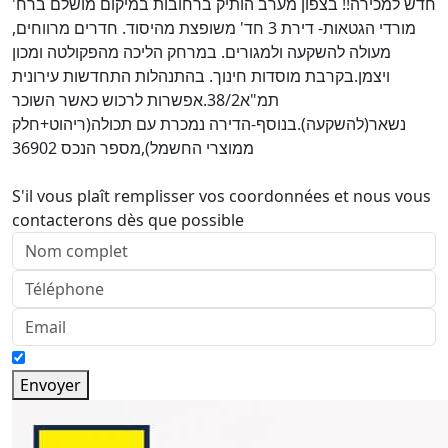
חדש למכירה!! בצפון מערב הותיק ברחובות במיקום מושלם ברח'
מורדי הגטאות- דירת 3 חד' משופצת מהיסוד. חדרים מרווחים,
מעולה להשקעה ולמגורים. במרחק הליכה מהפקולטה ומכון
ויצמן.בקרבת מוסדות חינוך. בהתנהלות התחדשות עירונית
תמ"א38/2.אפשרות לרכוש כאשר השוכר
נשאר(להשקעה).בנוסף-הדירה נמכרת עם תכולה(ריהוט+חלק
ממוצרי החשמל),מספר הנכס 36902
S'il vous plaît remplisser vos coordonnées et nous vous
contacterons dès que possible
Envoyer