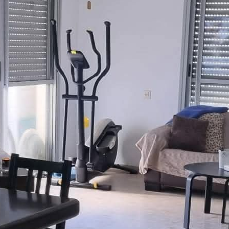
3-7023646
pelez