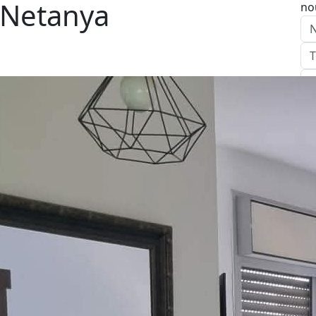
 Netanya
no
E