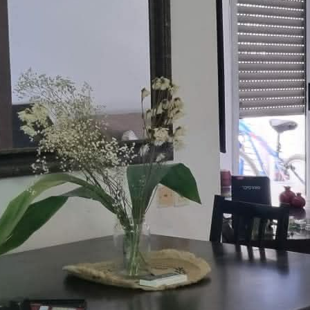
:
07
Ap