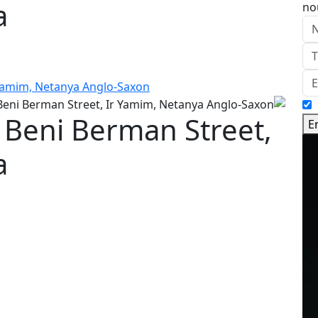
a
no
 Beni Berman Street,
E
a