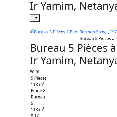
Ir Yamim, Netany
Bureau 5 Pièces à
Ir Yamim, Netany
80 ₪
5 Pièces
118 m²
Etage 8
Bureau
5
118 m²
8 12