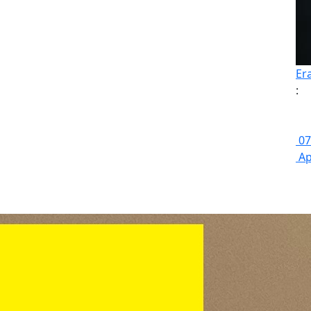
Er
:
07
Ap