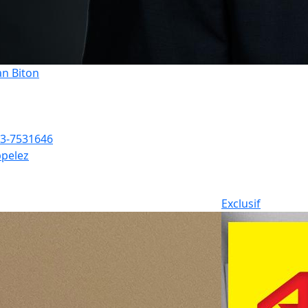
an Biton
3-7531646
pelez
Exclusif