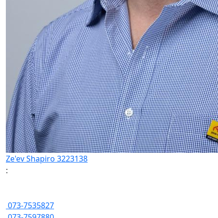
Ze'ev Shapiro 3223138
:
073-7535827
073-7597880