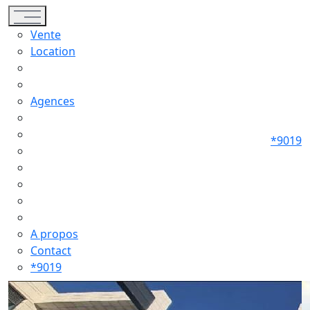
Toggle navigation
Vente
Location
Agences
*9019
A propos
Contact
*9019