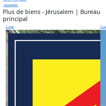
Appelez
Plus de biens - Jérusalem | Bureau
principal
Luxe
Lu