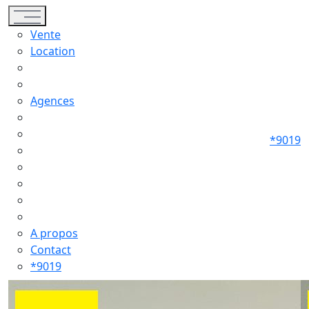
Toggle navigation
Vente
Location
Agences
*9019
A propos
Contact
*9019