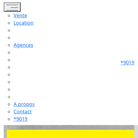
Toggle navigation
Vente
Location
Agences
*9019
A propos
Contact
*9019