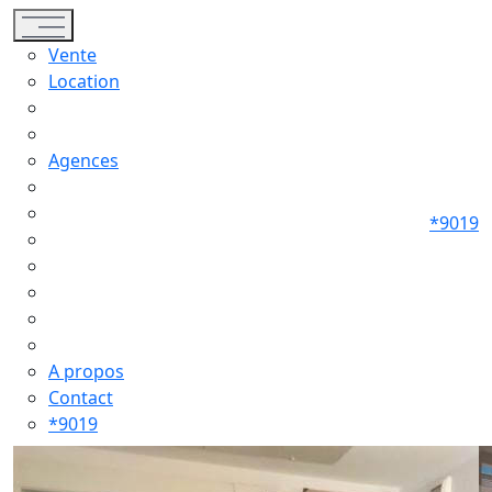
Toggle navigation
Vente
Location
Agences
*9019
A propos
Contact
*9019