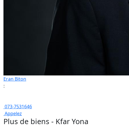
Eran Biton
:
073-7531646
Appelez
Plus de biens - Kfar Yona