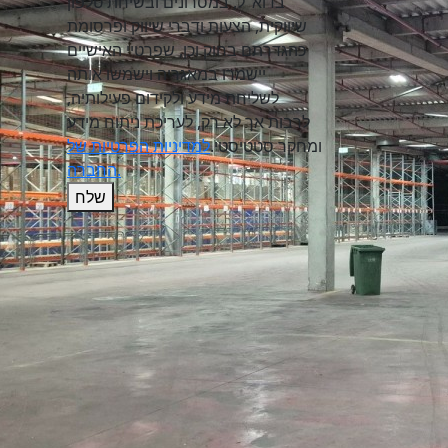
בדוא"ל, במסרונים ובשיחת טלפון
שיווקית, הצעות ודברי שיווק ופרסומת
כהגדרתם בחוק וכן, שפרטיי האישיים
יישמרו במאגריה וישמשו אותה
לשליחת מידע ולקידום פעילותיה,
לרבות אך לא רק, לעריכת ניתוח מידע
ומחקר סטטיסטי.
למדיניות הפרטיות של
החברה.
שלח