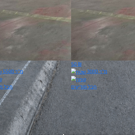
50 ₪
3000 מ"ר
5500 מ"ר
חבל מודיעים
חבל מו