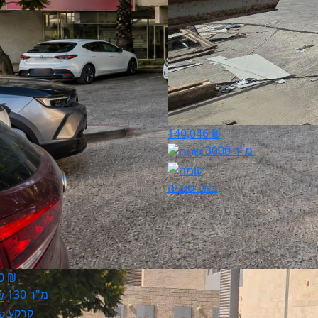
140,046 ₪
3000 מ"ר
באר טוביה
0 ₪
130 מ"ר
קרקע