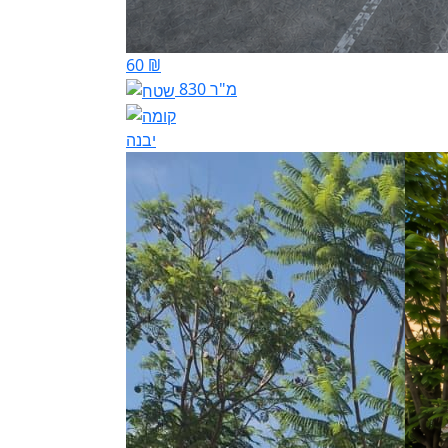
60 ₪
830 מ"ר
יבנה