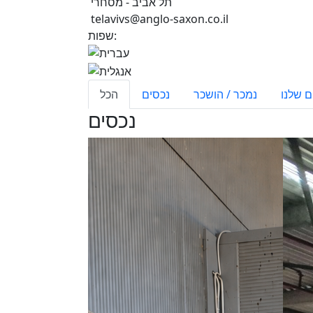
תל אביב - מסחרי
telavivs@anglo-saxon.co.il
שפות:
ם שלנו
נמכר / הושכר
נכסים
הכל
נכסים