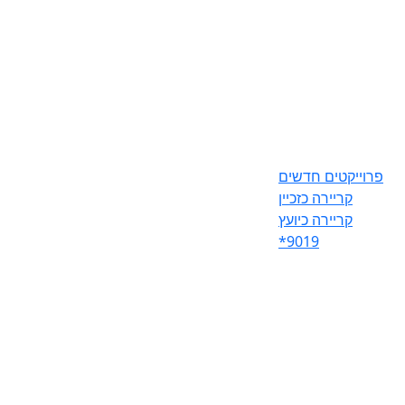
פרוייקטים חדשים
קריירה כזכיין
קריירה כיועץ
*9019