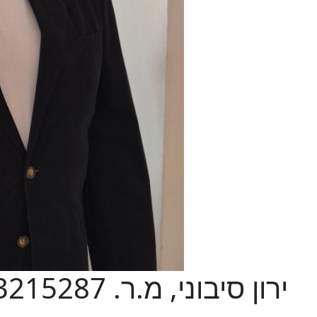
ירון סיבוני, מ.ר. 3215287 - יועץ נדל"ן מסחרי