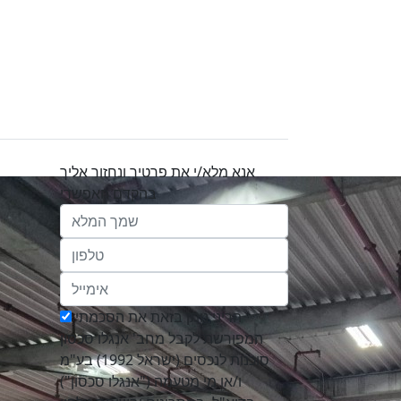
אנא מלא/י את פרטיך ונחזור אליך
בהקדם האפשרי
הריני נותן בזאת את הסכמתי
המפורשת לקבל מחב' אנגלו סכסון
סוכנות לנכסים (ישראל 1992) בע"מ
ו/או מי מטעמה ("אנגלו סכסון")