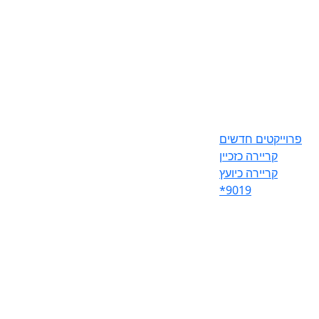
פרוייקטים חדשים
קריירה כזכיין
קריירה כיועץ
*9019