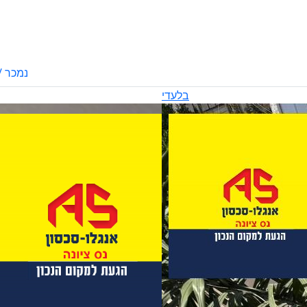
נמכר /
בלעדי