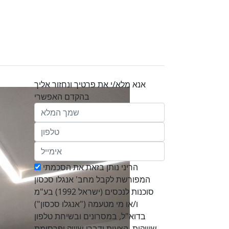
אנא מלא/י את פרטיך ונחזור אליך
בהקדם האפשרי
הריני נותן בזאת את הסכמתי
המפורשת לקבל מחב' אנגלו סכסון
סוכנות לנכסים (ישראל 1992) בע"מ
ו/או מי מטעמה ("אנגלו סכסון")
בדוא"ל, במסרונים ובשיחת טלפון
שיווקית, הצעות ודברי שיווק ופרסומת