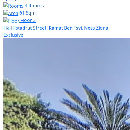
3 Rooms
61 Sqm
Floor 3
Ha-Histadrut Street, Ramat Ben Tsvi, Ness Ziona
Exclusive