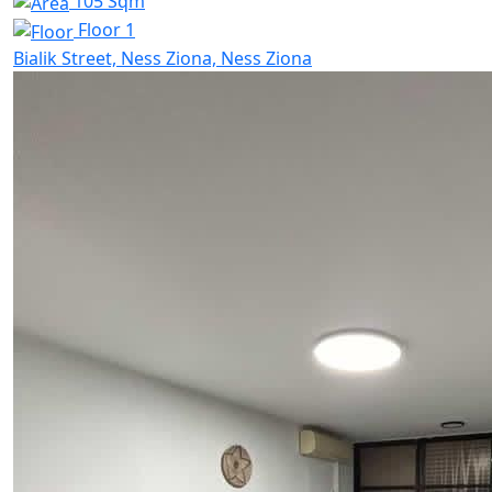
105 Sqm
Floor 1
Bialik Street, Ness Ziona, Ness Ziona