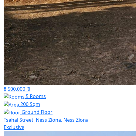
8,500,000 ₪
5 Rooms
200 Sqm
Ground Floor
Tsahal Street, Ness Ziona, Ness Ziona
Exclusive