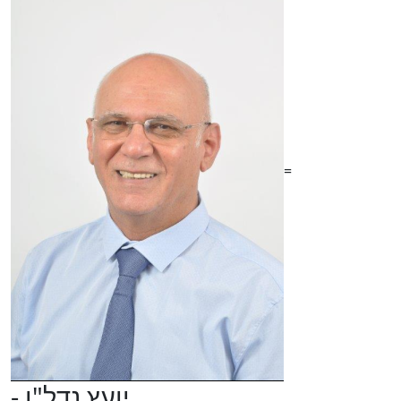
=
- יועץ נדל"ן