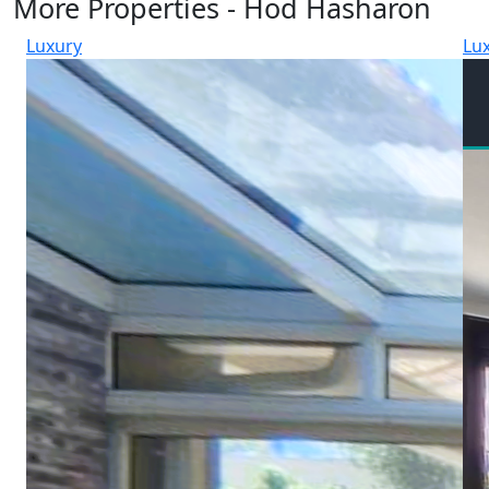
More Properties - Hod Hasharon
Luxury
Lu