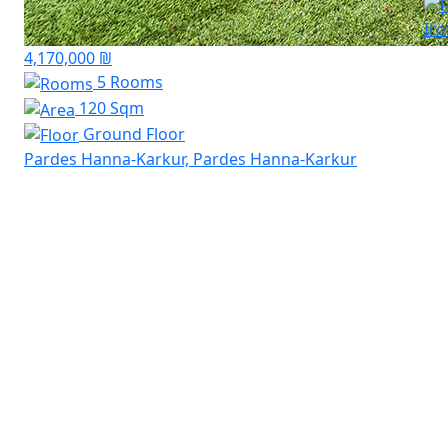
Ir
4,170,000 ₪
5 Rooms
120 Sqm
Ground Floor
Pardes Hanna-Karkur, Pardes Hanna-Karkur