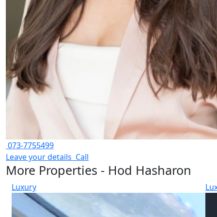
073-7755499
Leave your details
Call
More Properties - Hod Hasharon
Luxury
Lu