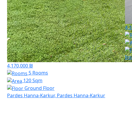
4,3
Ir
4,170,000 ₪
5 Rooms
120 Sqm
Ground Floor
Pardes Hanna-Karkur, Pardes Hanna-Karkur