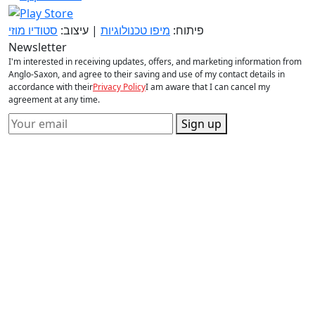
פיתוח:
מיפו טכנולוגיות
| עיצוב:
סטודיו מוזי
Newsletter
I'm interested in receiving updates, offers, and marketing information from
Anglo-Saxon, and agree to their saving and use of my contact details in
accordance with their
Privacy Policy
I am aware that I can cancel my
agreement at any time.
Sign up