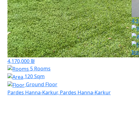
4,3
Ir
4,170,000 ₪
5 Rooms
120 Sqm
Ground Floor
Pardes Hanna-Karkur, Pardes Hanna-Karkur