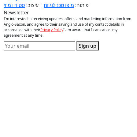
פיתוח:
מיפו טכנולוגיות
| עיצוב:
סטודיו מוזי
Newsletter
I'm interested in receiving updates, offers, and marketing information from
Anglo-Saxon, and agree to their saving and use of my contact details in
accordance with their
Privacy Policy
I am aware that I can cancel my
agreement at any time.
Sign up