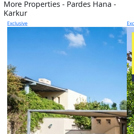
More Properties - Pardes Hana -
Karkur
Exclusive
Exc