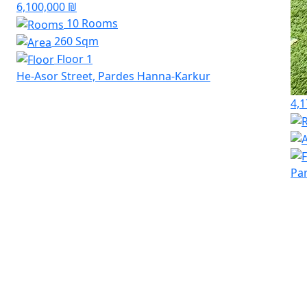
6,100,000 ₪
10 Rooms
260 Sqm
Floor 1
He-Asor Street, Pardes Hanna-Karkur
4,1
Pa