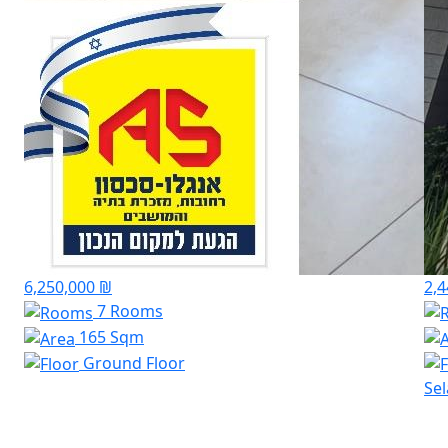
6,250,000 ₪
2,4
7 Rooms
165 Sqm
Ground Floor
Sel