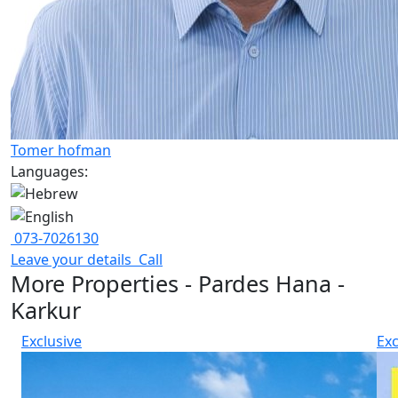
Tomer hofman
Languages:
073-7026130
Leave your details
Call
More Properties - Pardes Hana -
Karkur
Exclusive
Exc