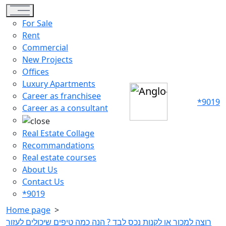
Toggle navigation
For Sale
Rent
Commercial
New Projects
Offices
Luxury Apartments
Career as franchisee
*9019
Career as a consultant
Real Estate Collage
Recommandations
Real estate courses
About Us
Contact Us
*9019
Home page
>
רוצה למכור או לקנות נכס לבד ? הנה כמה טיפים שיכולים לעזור