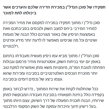
תפקידו של סוכן הנדל"ן במכירת הדירה שלכם והערכים אשר
ביכולתו לתת למוכר
סוכן נדל"ן / מתווך תפקידו במכירה למקסם את מחיר המכירה
למחיר המירבי ביחס למצב השוק ולנכסים בסביבתכם וזאת
באמצעות הניסיון שלו באזור מגורכם כולל הבנה של מגמות
ושינויים וכל מה שניסיונו מאפשר לו לדעת יותר מידע ופרטים
רלבנטיים.
סוכן הנדל"ן / מתווך מביא עמו ניסיון מעשית מעבודתו בתחום
באופן יום יומי בניתוח השוק, אסטרטגיות מחיר פרסום וגבולות
הפחתה לטובת המו"מ, מיומנויות משא ומתן ואפשרות למקח טוב
יותר מהכרת הנכסים האלטרנטיביים בסביבה ומכירות שהוא
עצמו ביצע של נכסים דומים ובסביבה.
ככל שהחלטת לקחת את שירות המתווך , נדרש לבחור באופן
בקפידה כולל בחינת תוצאותיו בסביבת העבודה המבוקשת למתן
שירותיו, הבנת תוכנית הפעולה של דרך השיווק, עצם היותו מתווך
בעל רישיון תיווך והיכרות עמוקה של השוק המקומי הרלבנטי.