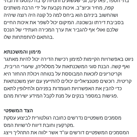
בתי הספר, פארקים, גני שעשועים וחנויות קרבה למסעדות ובתי
קפה, מחיר וכיוצ"ב. איכות נקבעת על ידי הרבה משתנים
ושהחשוב ביניהם הוא ביחס למה כל קונה היה רוצה שיהיה
בסביבת דירתו ובשכונה. המיקום יכול לשפר את איכות החיים
שלכם ואולי אף להגביר את ערך המכירה העתידי של הנכס
בהתאם להתפתחות שלו.
מימון והמשכנתא
ניווט באפשרויות הקיימות למימון רכישת הדירה יכול להיות מאתגר
ואף קשה. הבנת סוגי המשכנתאות על מסלוליהן, שיעורי הריבית,
וקריטריונים לזכאות המבוססת על בטוחה ויכולת ההחזר היא
קריטית. רוכשים פוטנציאליים יכולים להתייעץ עם יועץ משכנתאות
כדי להבין את האפשרויות העומדות בפניהם ולחילופין לתאם
פגישות במספר בנקים על מנת לקבל המידע ישירות מהם.
הצד המשפטי
מסמכים משפטיים נדרשים כחובה רגולטורית לביצוע עסקת
מקרקעין וחובת דיווח לרשויות המס.
המסמכים המשפטיים דורשים עו"ד אשר ילווה את התהליך וייצג