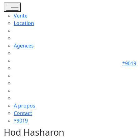
Toggle navigation
Vente
Location
Agences
*9019
A propos
Contact
*9019
Hod Hasharon