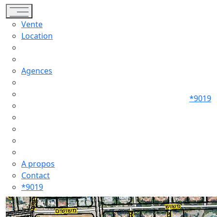
Toggle navigation
Vente
Location
Agences
*9019
A propos
Contact
*9019