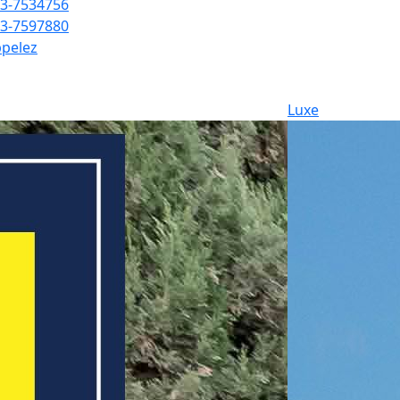
3-7534756
3-7597880
pelez
Luxe