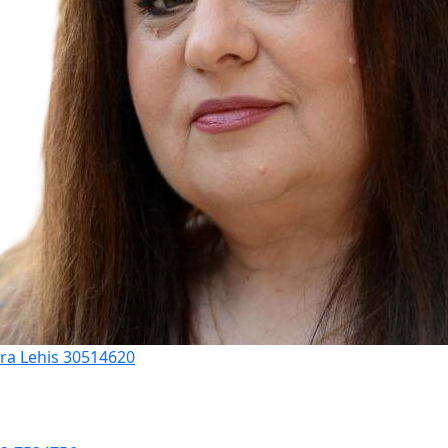
ora Lehis 30514620