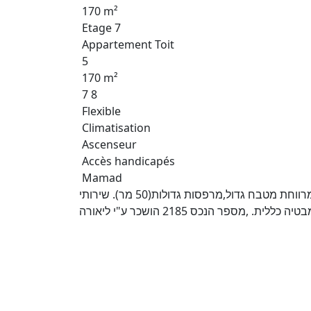
170 m²
Etage 7
Appartement Toit
5
170 m²
7 8
Flexible
Climatisation
Ascenseur
Accès handicapés
Mamad
דירת גג יוקרתית בקרית הלאום. חדשה כניסה בינואר. 5 חד מרווחת מטבח גדול,מרפסות גדולות(50 מר). שירותי
ת. ,מספר הנכס 2185 הושכר ע"י ליאורה