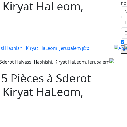
, Kiryat HaLeom,
no
E
5 Pièces à Sderot
, Kiryat HaLeom,