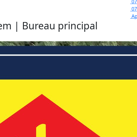
07
07
Ap
lem | Bureau principal