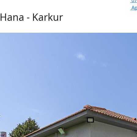
07
Ap
 Hana - Karkur