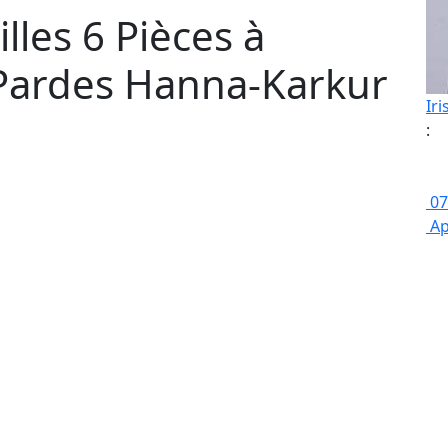
lles 6 Pièces à
Pardes Hanna-Karkur
Iri
:
07
Ap