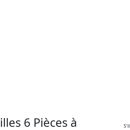
lles 6 Pièces à
S'