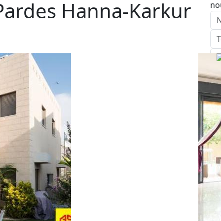
Pardes Hanna-Karkur
no
E