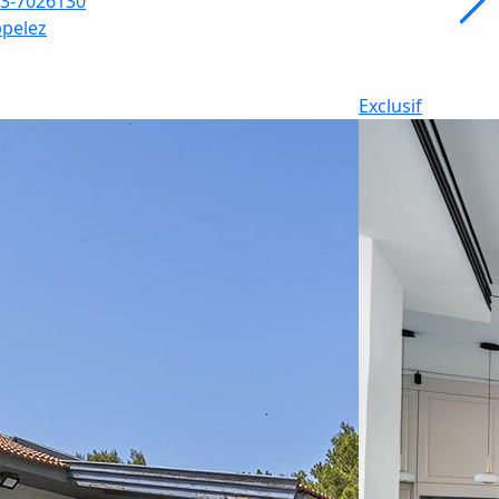
3-7026130
pelez
Exclusif