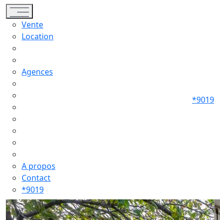
Toggle navigation
Vente
Location
Agences
*9019
A propos
Contact
*9019