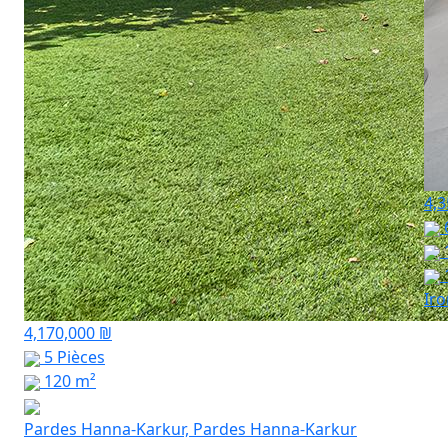
4,3
Ir
4,170,000 ₪
5 Pièces
120 m²
Pardes Hanna-Karkur, Pardes Hanna-Karkur