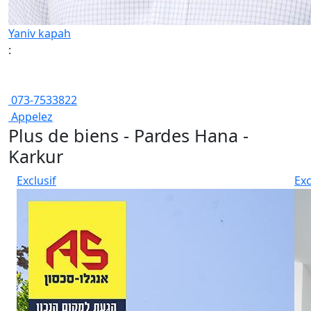
Yaniv kapah
:
073-7533822
Appelez
Plus de biens - Pardes Hana -
Karkur
Exclusif
Exc