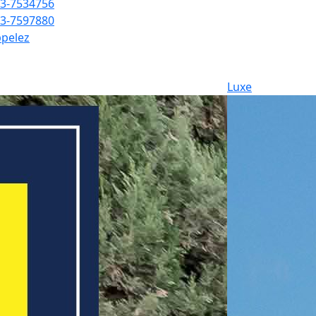
3-7534756
3-7597880
pelez
Luxe