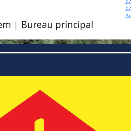
07
07
Ap
lem | Bureau principal