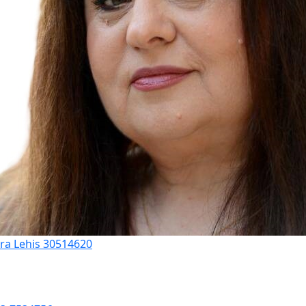
ora Lehis 30514620