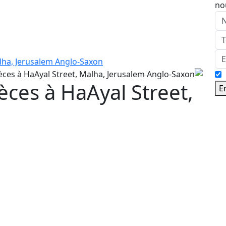
no
ces à HaAyal Street,
E