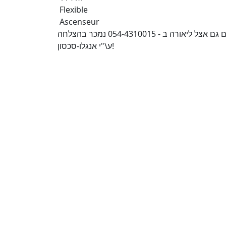
Flexible
Ascenseur
משופצת לחלוטין עם גינה 100 מ\"ר - במחיר מציאה. פרטים גם אצל ליאורה ב - 054-4310015 נמכר בהצלחה
ע\"י אנגלו-סכסון!