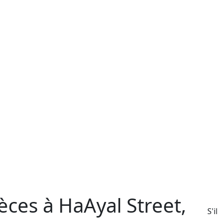
ces à HaAyal Street,
S'