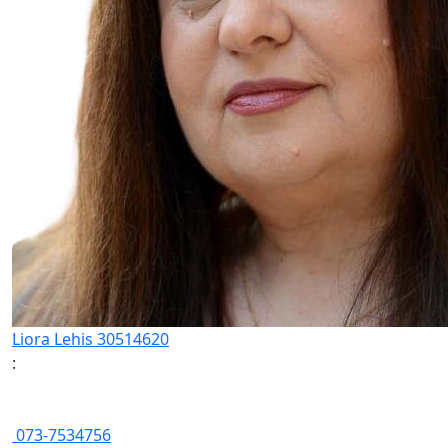
Liora Lehis 30514620
:
073-7534756