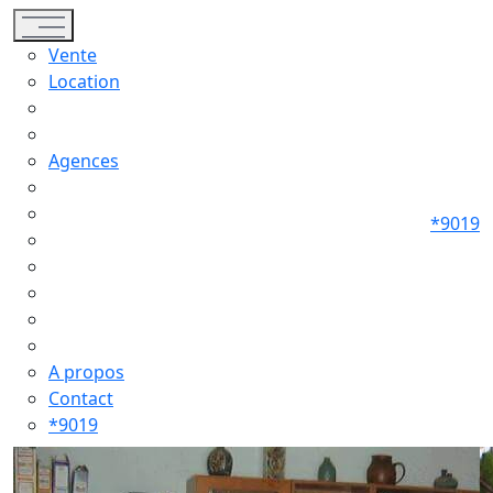
Toggle navigation
Vente
Location
Agences
*9019
A propos
Contact
*9019