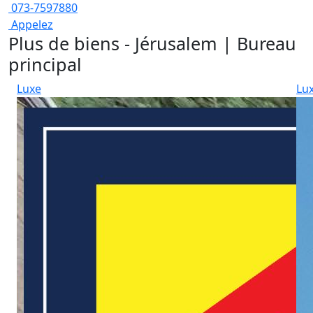
073-7597880
Appelez
Plus de biens - Jérusalem | Bureau
principal
Luxe
Lu