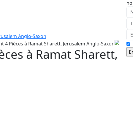
no
èces à Ramat Sharett,
E