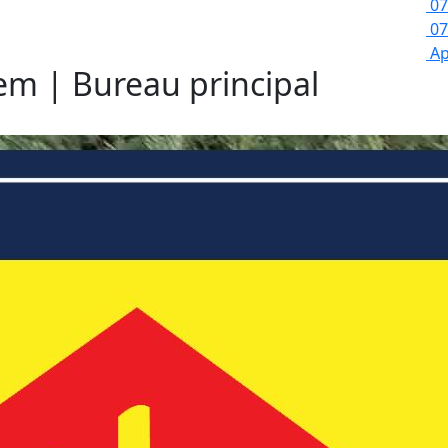
07
07
Ap
lem | Bureau principal