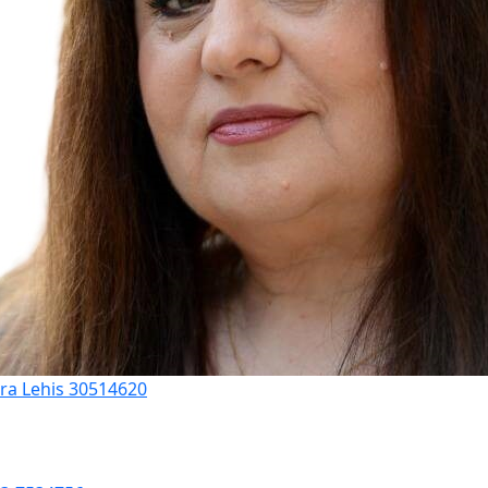
ora Lehis 30514620