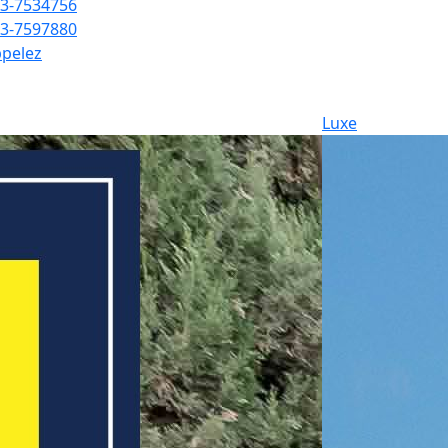
3-7534756
3-7597880
pelez
Luxe