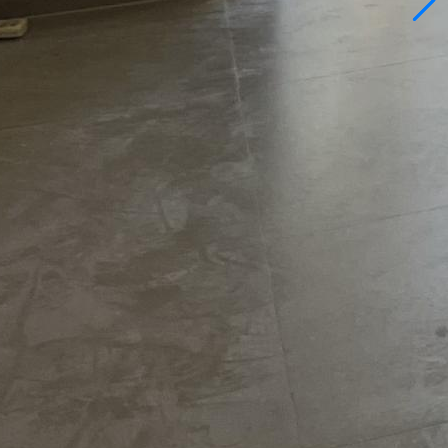
3-7534721
pelez