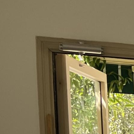
mer hofman
3-7026130
pelez