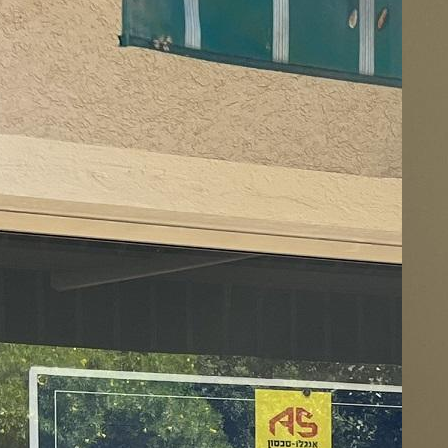
To
:
07
Ap