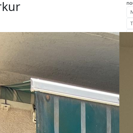
rkur
no
E