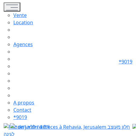
Toggle navigation
Vente
Location
Agences
*9019
A propos
Contact
*9019