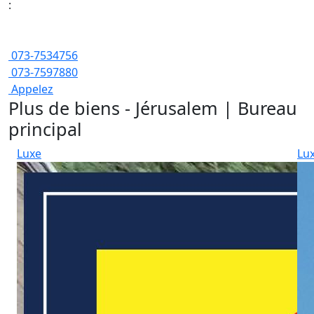
:
073-7534756
073-7597880
Appelez
Plus de biens - Jérusalem | Bureau
principal
Luxe
Lu