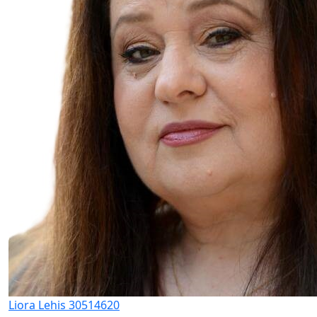
Liora Lehis 30514620