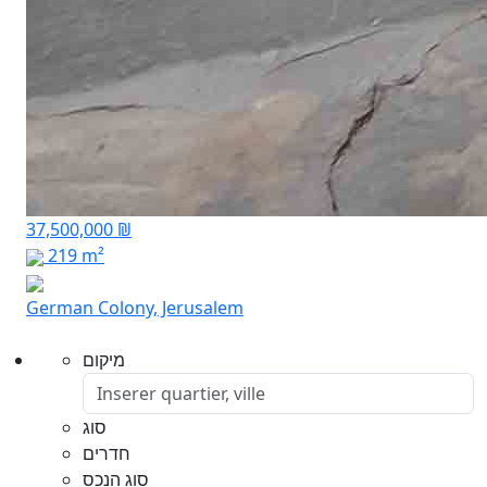
37,500,000 ₪
219 m²
German Colony, Jerusalem
מיקום
סוג
חדרים
סוג הנכס