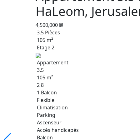
HaLeom, Jerusal
4,500,000 ₪
3.5 Pièces
105 m²
Etage 2
Appartement
3.5
105 m²
2 8
1 Balcon
Flexible
Climatisation
Parking
Ascenseur
Accès handicapés
Balcon