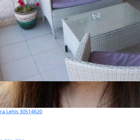
ora Lehis 30514620