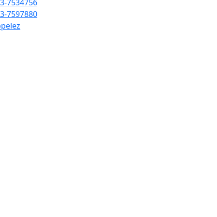
3-7534756
3-7597880
pelez