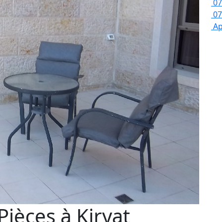
07
07
Ap
ièces à Kiryat