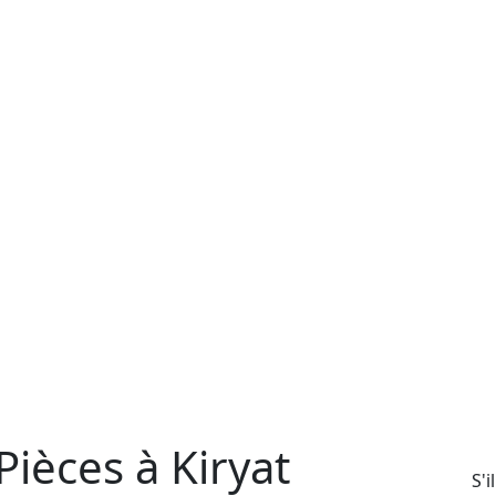
ièces à Kiryat
S'