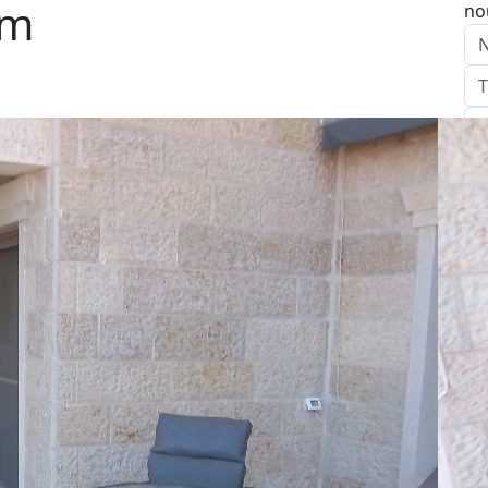
em
no
E