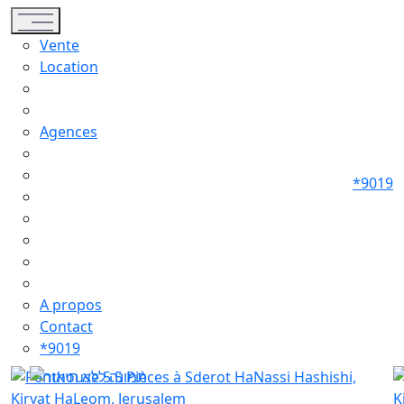
Toggle navigation
Vente
Location
Agences
*9019
A propos
Contact
*9019