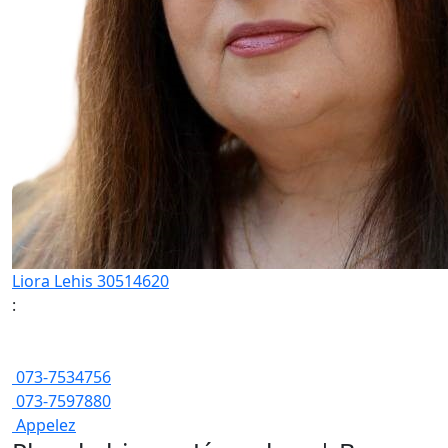
Liora Lehis 30514620
:
073-7534756
073-7597880
Appelez