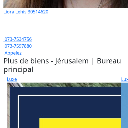
Liora Lehis 30514620
:
073-7534756
073-7597880
Appelez
Plus de biens - Jérusalem | Bureau
principal
Luxe
Lu