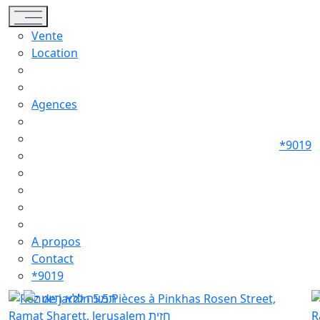
Toggle navigation
Vente
Location
Agences
*9019
A propos
Contact
*9019