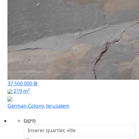
37,500,000 ₪
219 m²
German Colony, Jerusalem
מיקום