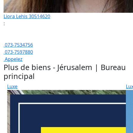
Liora Lehis 30514620
:
073-7534756
073-7597880
Appelez
Plus de biens - Jérusalem | Bureau
principal
Luxe
Lu