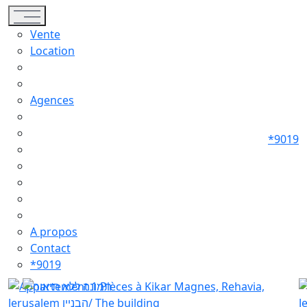
Toggle navigation
Vente
Location
Agences
*9019
A propos
Contact
*9019