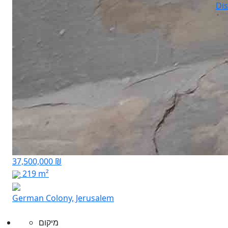
Dis
37,500,000 ₪
219 m²
German Colony, Jerusalem
מיקום