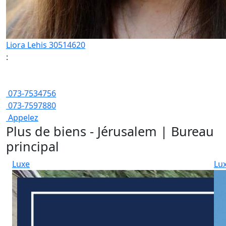
Liora Lehis 30514620
:
073-7534756
073-7597880
Appelez
Plus de biens - Jérusalem | Bureau
principal
Luxe
Lu