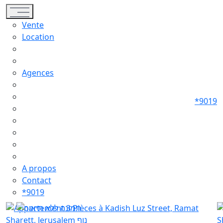
Toggle navigation
Vente
Location
Agences
*9019
A propos
Contact
*9019