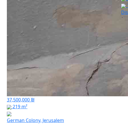
Dis
37,500,000 ₪
219 m²
German Colony, Jerusalem