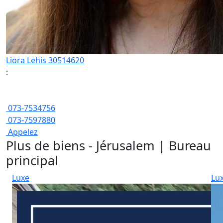
Liora Lehis 30514620
:
073-7534756
073-7597880
Appelez
Plus de biens - Jérusalem | Bureau
principal
Luxe
Lu