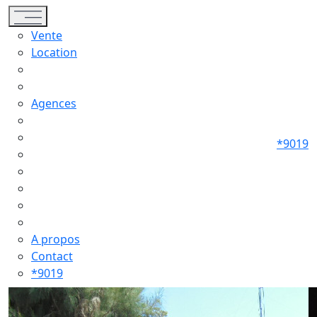
Toggle navigation
Vente
Location
Agences
*9019
A propos
Contact
*9019