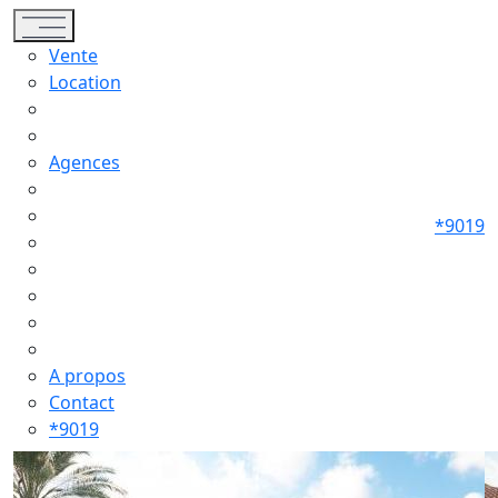
Toggle navigation
Vente
Location
Agences
*9019
A propos
Contact
*9019