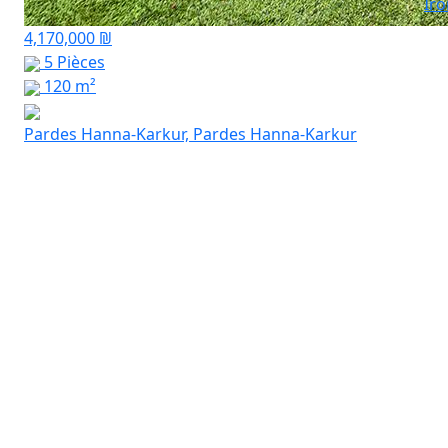
Ir
4,170,000 ₪
5 Pièces
120 m²
Pardes Hanna-Karkur, Pardes Hanna-Karkur