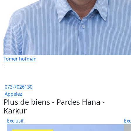
Tomer hofman
:
073-7026130
Appelez
Plus de biens - Pardes Hana -
Karkur
Exclusif
Exc