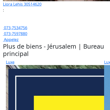
Liora Lehis 30514620
:
073-7534756
073-7597880
Appelez
Plus de biens - Jérusalem | Bureau
principal
Luxe
Lu