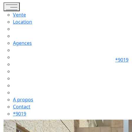
Toggle navigation
Vente
Location
Agences
*9019
A propos
Contact
*9019