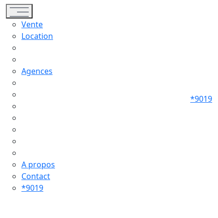
Toggle navigation
Vente
Location
Agences
*9019
A propos
Contact
*9019