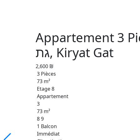
Appartement 3 Pièces à  כרמי
גת, Kiryat Gat
2,600 ₪
3 Pièces
73 m²
Etage 8
Appartement
3
73 m²
8 9
1 Balcon
Immédiat