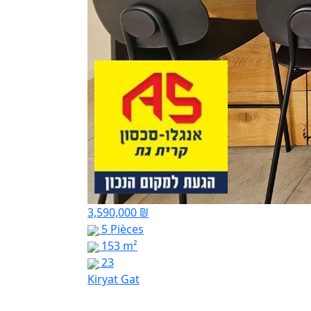
3,590,000 ₪
5 Pièces
153 m²
23
Kiryat Gat