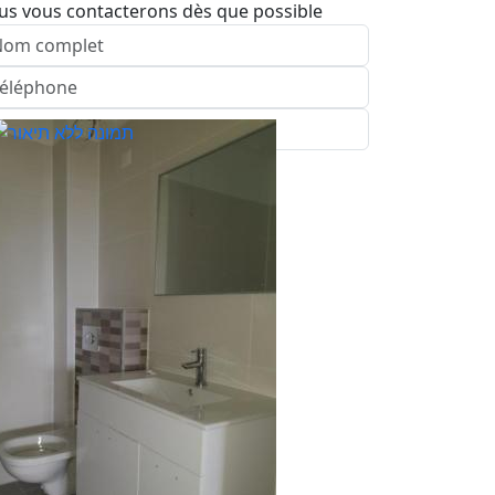
us vous contacterons dès que possible
nvoyer
ence: kiryat gat
pelez