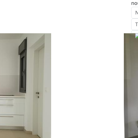
no
E
Ag
Ap