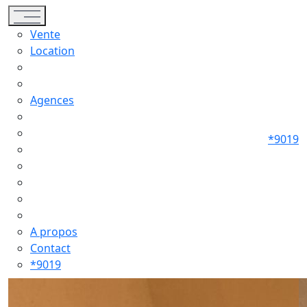
Toggle navigation
Vente
Location
Agences
*9019
A propos
Contact
*9019