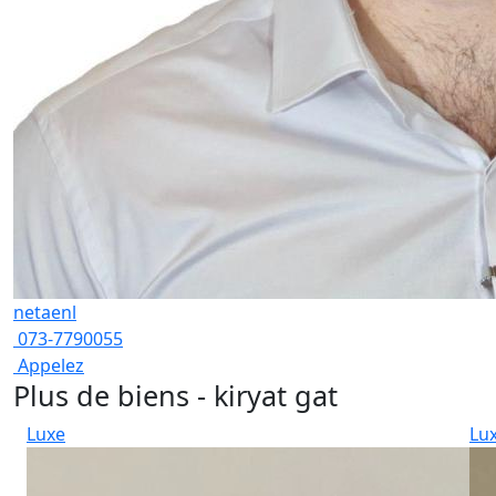
netaenl
073-7790055
Appelez
Plus de biens - kiryat gat
Luxe
Lu