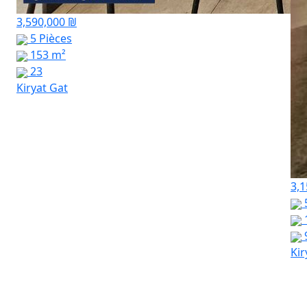
3,590,000 ₪
5 Pièces
153 m²
23
Kiryat Gat
3,1
Kir