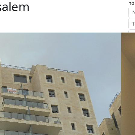
salem
no
E