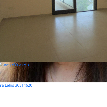
ora Lehis 30514620