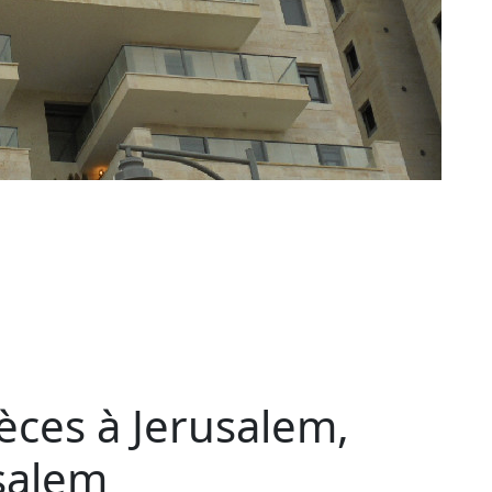
èces à Jerusalem,
salem