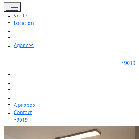
Toggle navigation
Vente
Location
Agences
*9019
A propos
Contact
*9019