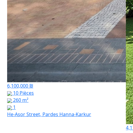
6,100,000 ₪
10 Pièces
260 m²
1
He-Asor Street, Pardes Hanna-Karkur
4,1