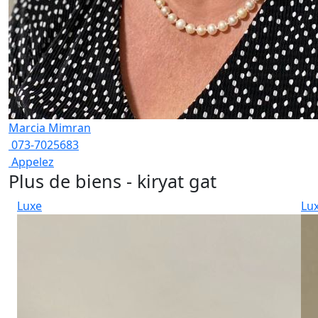
Marcia Mimran
073-7025683
Appelez
Plus de biens - kiryat gat
Luxe
Lu