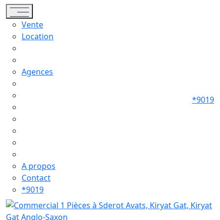
Toggle navigation
Vente
Location
Agences
*9019
A propos
Contact
*9019