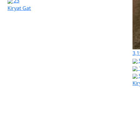
23
Kiryat Gat
3,1
Kir