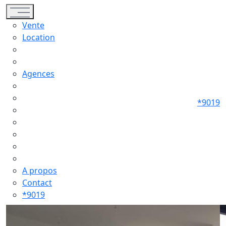
Toggle navigation
Vente
Location
Agences
*9019
A propos
Contact
*9019