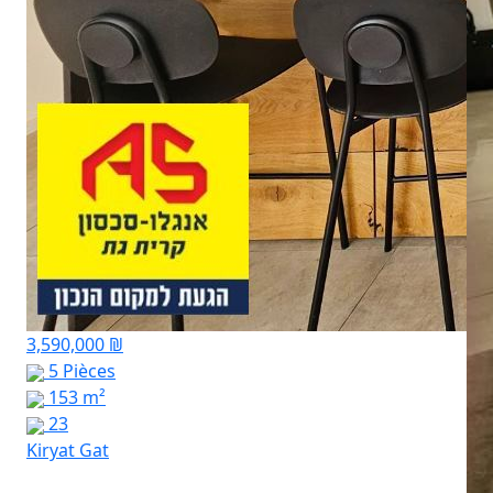
3,590,000 ₪
5 Pièces
153 m²
23
Kiryat Gat