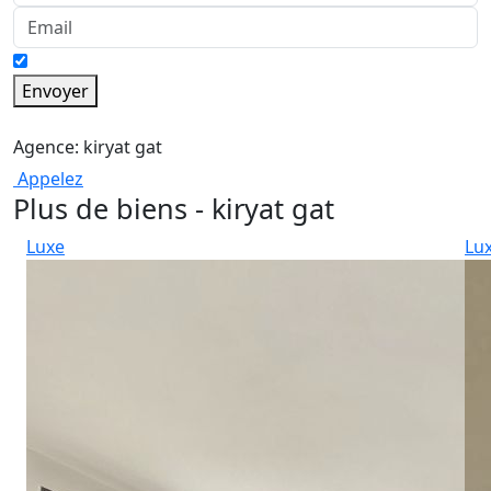
Envoyer
Agence: kiryat gat
Appelez
Plus de biens - kiryat gat
Luxe
Lu