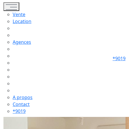
Toggle navigation
Vente
Location
Agences
*9019
A propos
Contact
*9019